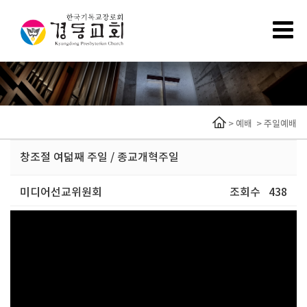
>
예배
>
주일예배
창조절 여덟째 주일 / 종교개혁주일
미디어선교위원회
조회수
438