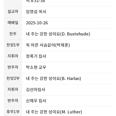
서 8:31-38
설교자
임영섭 목사
예배일
2025-10-26
전주
내 주는 강한 성이요(D. Buxtehude)
찬양1부
목 마른 사슴같이(박재훈)
지휘자
정록기 집사
반주자
박소현 교우
찬양2부
내 주는 강한 성이요(B. Harlan)
지휘자
김선아집사
반주자
신채우 집사
후주1부
내 주는 강한 성이요(M. Luther)