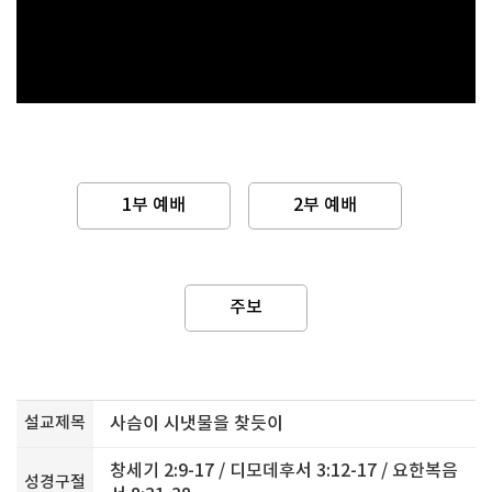
1부 예배
2부 예배
주보
설교제목
사슴이 시냇물을 찾듯이
창세기 2:9-17 / 디모데후서 3:12-17 / 요한복음
성경구절