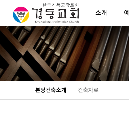
소개
담임목사
주
섬기는이
성
교회조직
수
예배안내
절
새교우안내
특
예전해설
예
본당건축소개
건축자료
건축소개
갤러리카페
상
오시는길