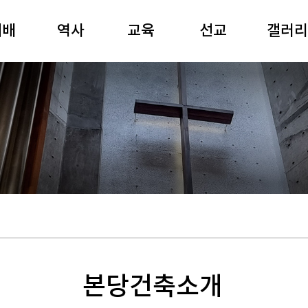
예배
역사
교육
선교
갤러리
일예배
역사연표
성경공부
선교와 나눔
80주년
경강해
여해 강원용
경동강좌
국제협력
사진
요예배
목사
경동아카데미
영상
기예배
장공 김재준
유치부
공연
별예배
목사
어린이부
전시
배음악
중고등부
경동회보
주보
청년부
경동찬송
제례식
본당건축소개