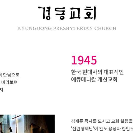
1945
한국 현대사의 대표적인
의 만남으로
에큐메니칼 개신교회
를 바라보며
져
김재준 목사를 모시고 교회 설립을
'선린형제단'이 간도 용정과 한반도