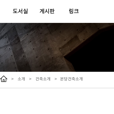
도서실
게시판
링크
안내
일정
여해 강원용 목사
도서검색
말씀과 기도
사이버아카이브
추모
경동어린이집
선한이웃클리닉
한국기독교장로회
총회
>
소개
>
건축소개
>
본당건축소개
서울노회
NCCK
WCC