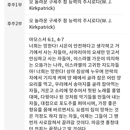
오 놀라운 구세주 참 능력의 주시로다(W. J.
후주1부
Kirkpatrick)
오 놀라운 구세주 참 능력의 주시로다(W. J.
후주2부
Kirkpatrick)
아모스서 6:1, 4-7
너희는 망한다! 시온이 안전하다고 생각하고 거
기에서 사는 자들아, 사마리아의 요새만 믿고서
안심하고 사는 자들아, 이스라엘 가문이 의지하
는 으뜸가는 나라, 이스라엘의 고귀한 지도자들
아! 너희는 망한다! 상아 침상에 누우며 안락의
자에서 기지개 켜며 양 떼에서 골라 잡은 어린 양
요리를 먹고, 우리에서 송아지를 골라 잡아먹는
자들, 거문고 소리에 맞추어서 헛된 노래를 흥얼
대며, 다윗이나 된 것처럼 악기들을 만들어 내는
자들, 대접으로 포도주를 퍼마시며, 가장 좋은
향유를 몸에 바르면서도 요셉의 집이 망하는 것
은 걱정도 하지 않는 자들, 이제는 그들이 그 맨
먼저 사로잡혀서 끌려갈 것이다. 마음껏 흥청대
던 잔치는 끝장나고 말 것이다.