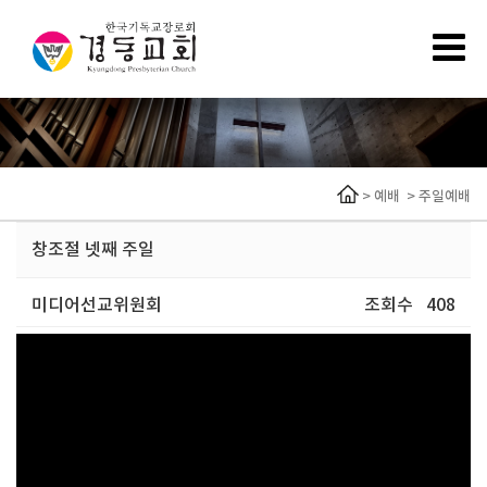
>
예배
>
주일예배
창조절 넷째 주일
미디어선교위원회
조회수
408