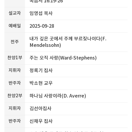
복음서 16:19-26
설교자
임영섭 목사
예배일
2025-09-28
내가 깊은 곳에서 주께 부르짖나이다(F.
전주
Mendelssohn)
찬양1부
주는 오직 사랑(Ward-Stephens)
지휘자
정록기 집사
반주자
박소현 교우
찬양2부
하나님 사랑이라(D. Averre)
지휘자
김선아집사
반주자
신채우 집사