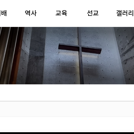
예배
역사
교육
선교
갤러리
일예배
역사연표
성경공부
선교와 나눔
80주년
경강해
여해 강원용
경동강좌
국제협력
사진
요예배
목사
경동아카데미
영상
기예배
장공 김재준
유치부
공연
별예배
목사
어린이부
전시
배음악
중고등부
경동회보
주보
청년부
경동찬송
제례식