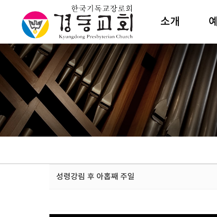
소개
담임목사
주
섬기는이
성
교회조직
수
예배안내
절
새교우안내
특
예전해설
예
건축소개
갤러리카페
상
성령강림 후 아홉째 주일
오시는길