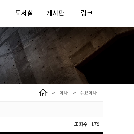
도서실
게시판
링크
안내
일정
여해 강원용 목사
도서검색
말씀과 기도
사이버아카이브
추모
경동어린이집
선한이웃클리닉
한국기독교장로회
총회
>
예배
>
수요예배
서울노회
NCCK
WCC
조회수
179