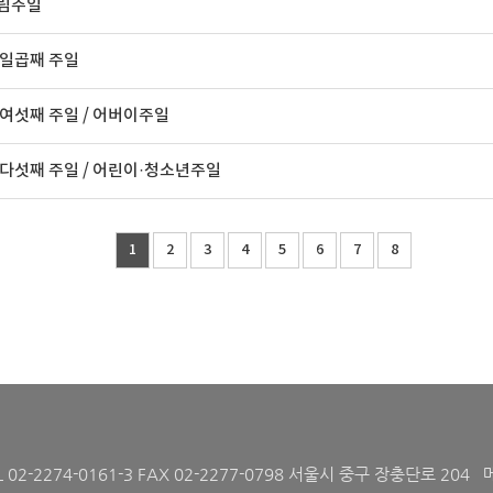
림주일
 일곱째 주일
여섯째 주일 / 어버이주일
다섯째 주일 / 어린이·청소년주일
1
2
3
4
5
6
7
8
L 02-2274-0161-3 FAX 02-2277-0798 서울시 중구 장충단로 204 