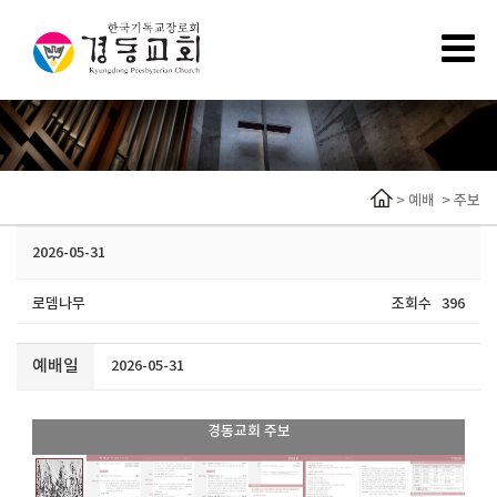
>
예배
>
주보
2026-05-31
로뎀나무
조회수
396
예배일
2026-05-31
경동교회 주보
1 / 9