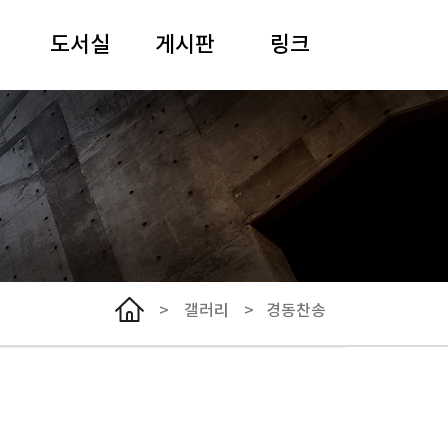
도서실
게시판
링크
안내
일정
여해 강원용 목사
도서검색
말씀과 기도
사이버아카이브
추모
경동어린이집
선한이웃클리닉
한국기독교장로회
총회
>
갤러리
>
경동찬송
서울노회
NCCK
WCC