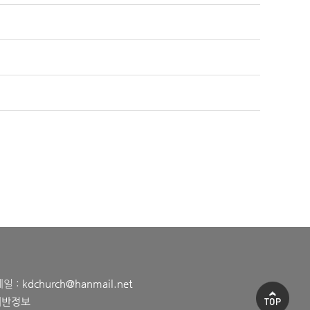
메일 :
kdchurch@hanmail.net
데반정보