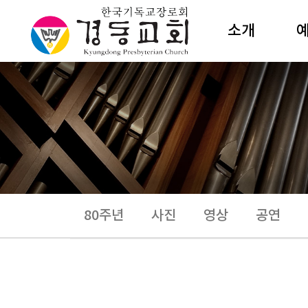
소개
담임목사
주
섬기는이
성
교회조직
수
예배안내
절
새교우안내
특
예전해설
예
80주년
사진
영상
공연
건축소개
갤러리카페
상
오시는길