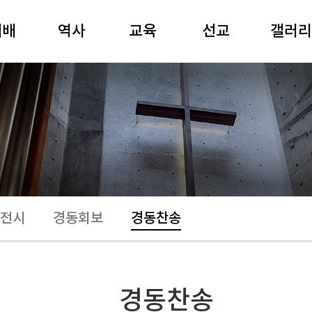
예배
역사
교육
선교
갤러리
일예배
역사연표
성경공부
선교와 나눔
80주년
경강해
여해 강원용
경동강좌
국제협력
사진
요예배
목사
경동아카데미
영상
기예배
장공 김재준
유치부
공연
별예배
목사
어린이부
전시
배음악
중고등부
경동회보
전시
경동회보
경동찬송
주보
청년부
경동찬송
제례식
경동찬송