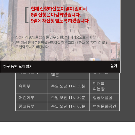
예배 •
시간
장소
기도회
주일 1부 예배
주일 오전 9시 30분
본당
주일 2부 예배
주일 오전 11시 30분
본당
수요일 오후 7시
수요 예배
본당
30분
청년부 예배
주일 오후 1시 30분
장공채플실
닫기
하루 동안 보지 않기
화요일 오전 10시
화요기도회
성가대실
30분
미래를
유치부
주일 오전 11시 30분
여는방
어린이부
주일 오전 11시 30분
장공채플실
중고등부
주일 오전 11시 00분
여해문화공간