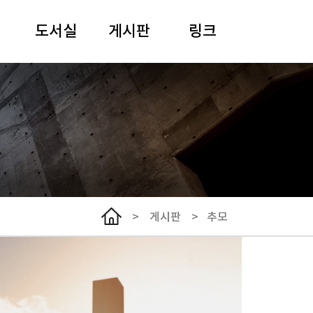
도서실
게시판
링크
안내
일정
여해 강원용 목사
도서검색
말씀과 기도
사이버아카이브
추모
경동어린이집
선한이웃클리닉
한국기독교장로회
총회
>
게시판
>
추모
서울노회
NCCK
WCC