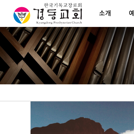
소개
담임목사
주
섬기는이
성
교회조직
수
예배안내
절
새교우안내
특
예전해설
예
건축소개
갤러리카페
상
오시는길