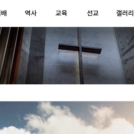
예배
역사
교육
선교
갤러리
일예배
역사연표
성경공부
선교와 나눔
80주년
경강해
여해 강원용
경동강좌
국제협력
사진
요예배
목사
경동아카데미
영상
기예배
장공 김재준
유치부
공연
별예배
목사
어린이부
전시
배음악
중고등부
경동회보
주보
청년부
경동찬송
제례식