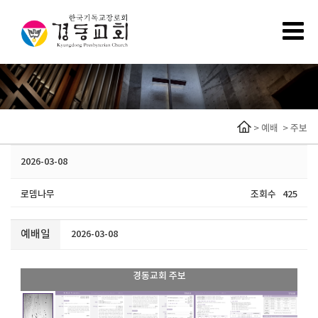
>
예배
>
주보
2026-03-08
로뎀나무
조회수
425
예배일
2026-03-08
경동교회 주보
1 / 9