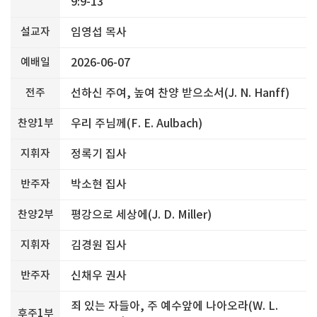
9:9-13
설교자
임영섭 목사
예배일
2026-06-07
전주
선하신 주여, 높여 찬양 받으소서(J. N. Hanff)
찬양1부
우리 주님께(F. E. Aulbach)
지휘자
정록기 집사
반주자
박소현 집사
찬양2부
평강으로 세상에(J. D. Miller)
지휘자
김경원 집사
반주자
신채우 권사
죄 있는 자들아, 주 예수앞에 나아오라(W. L.
후주1부