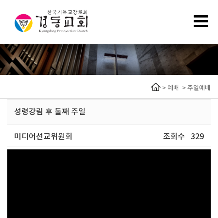
>
예배
>
주일예배
성령강림 후 둘째 주일
미디어선교위원회
조회수
329